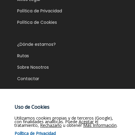
Política de Privacidad
Política de Cookies
¿Dónde estamos?
Rutas
Sobre Nosotros
Contactar
Gastronomía
Uso de Cookies
Servicios
Utilizamos cookies propias y de terceros (Google),
con finalidades analíticas. Puede
Aceptar
el
Salón
tratamiento,
Rechazarlo
u obtener
Más Información
.
Política de Privacidad
Restaurante