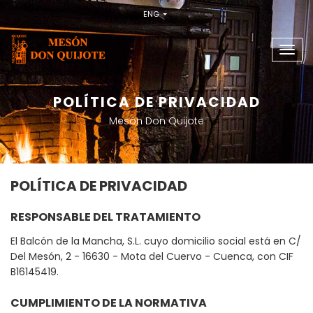
ENG
Camb
nave
POLÍTICA DE PRIVACIDAD
Mesón Don Quijote
POLÍTICA DE PRIVACIDAD
RESPONSABLE DEL TRATAMIENTO
El Balcón de la Mancha, S.L. cuyo domicilio social está en C/
Del Mesón, 2 - 16630 - Mota del Cuervo - Cuenca, con CIF
B16145419.
CUMPLIMIENTO DE LA NORMATIVA