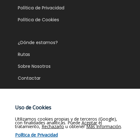
Política de Privacidad
Política de Cookies
¿Dónde estamos?
Rutas
Sobre Nosotros
Contactar
Gastronomía
Uso de Cookies
Servicios
Utilizamos cookies propias y de terceros (Google),
con finalidades analíticas. Puede
Aceptar
el
Salón
tratamiento,
Rechazarlo
u obtener
Más Información
.
Política de Privacidad
Restaurante