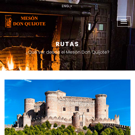
ENG
Camb
nave
RUTAS
¿Qué ver desde el Mesón Don Quijote?